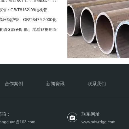
涂油；防腐保温；坡口或平口；管端保护；打
GB/T8162-99结构管、
5高压锅炉管、GB/T6479-2000化
化管GB9948-88、地质钻探用管
合作案例
新闻资讯
联系我们
邮箱：
联系网址
agangguan@163.com
www.sdwrdgg.com