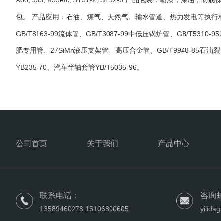
X80, J55, K55etc, ST37-2, ST52-3 产品包装：喷漆；
包。 产品应用：石油、煤气、天然气、输水管道、热力发电等执行标准：
GB/T8163-99流体管、GB/T3087-99中低压锅炉管、GB/T5310-9
肥专用管、27SiMn液压支架管、高压合金管、GB/T9948-85石油裂
YB235-70、汽车半轴套管YB/T5035-96。
公司首页
关于我们
产品中心
联系电话：
咨询
13589460278 15106800605
yilid