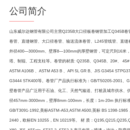
公司简介
山东威尔达钢管有限公司主营Q235B大口径板卷钢管加工Q345B卷
卷管、直缝钢管、大口径卷管、输送流体卷管、L245管线管、直
外径400—3000mm、壁厚8—100mm的厚壁钢管，可定尺到1
塔、制辊、工程支柱等。卷管的材质: Q235B、Q345B、20#、 45#、
ASTM A106B 、ASTM A53 B 、API 5L GR B、JIS G3454 STPG3
G3444 STK400等。卷管厂产品执行标准为：GB/T50205-2001、G
壁卷管产品广泛用于石油、化工、天然气输送、打桩及城市供水、供
径457mm-3000mm，壁厚8mm-100mm，长度：1m-20m 执行标准：
GB/T3091-1992,美标ASTM-A53,ASTM A500,英标 BS 1398-1985
2440，欧标EN 10255，EN 10219等。 材 质：Q195,Q215,Q235,Q345